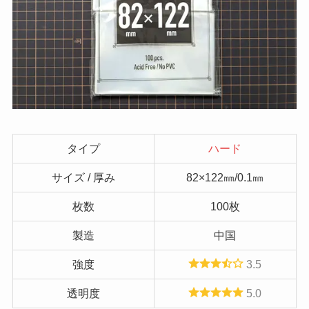
タイプ
ハード
サイズ / 厚み
82×122㎜/0.1㎜
枚数
100枚
製造
中国
強度
3.5
透明度
5.0