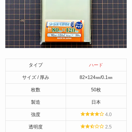
タイプ
ハード
サイズ / 厚み
82×124㎜/0.1㎜
枚数
50枚
製造
日本
強度
4.0
透明度
2.5