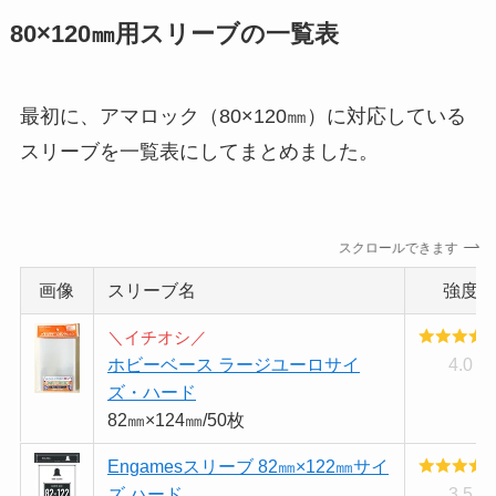
80×120㎜用スリーブの一覧表
最初に、アマロック（80×120㎜）に対応している
スリーブを一覧表にしてまとめました。
スクロールできます
画像
スリーブ名
強度
＼イチオシ／
ホビーベース ラージユーロサイ
4.0
ズ・ハード
82㎜×124㎜/50枚
Engamesスリーブ 82㎜×122㎜サイ
ズ ハード
3.5