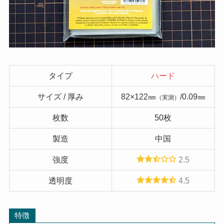
タイプ
ハード
サイズ / 厚み
82×122㎜
/0.09㎜
（実測）
枚数
50枚
製造
中国
強度
2.5
透明度
4.5
特徴