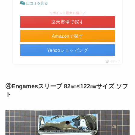
口コミを見る
＼ポイント最大11倍！／
楽天市場で探す
Amazonで探す
Yahooショッピング
ポチップ
④Engamesスリーブ 82㎜×122㎜サイズ ソフ
ト