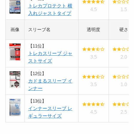
トレカプロテクト 横
4.5
1.5
入れジャストタイプ
画像
スリーブ名
透明度
硬さ
【11位】
トレカスリーブ ジャ
3.5
2.0
ストサイズ
【12位】
カドまるスリーブ イ
3.5
1.0
ンナー
【13位】
インナースリーブ レ
4.5
2.5
ギュラーサイズ