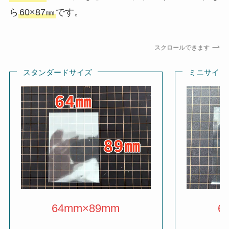
ら
60×87㎜
です。
スクロールできます
スタンダードサイズ
ミニサイズ
64mm×89mm
6