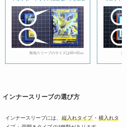
無地スリーブのサイズは66×91㎜
無
インナースリーブの選び方
インナースリーブには、
縦入れタイプ
・
横入れタ
イプ
・
両開きタイプ
の3種類があります。