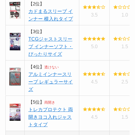
【2位】
カドまるスリーブ イ
3.5
1.0
ンナー 横入れタイプ
【3位】
TCGジャストスリー
ブ インナーソフト・
5.0
1.5
ぴったりサイズ
【4位】
透けない
アルミインナースリ
ーブ レギュラーサイ
4.5
2.5
ズ
【5位】
両開き
トレカプロテクト 両
開きヨコ入れジャス
4.5
1.5
トタイプ