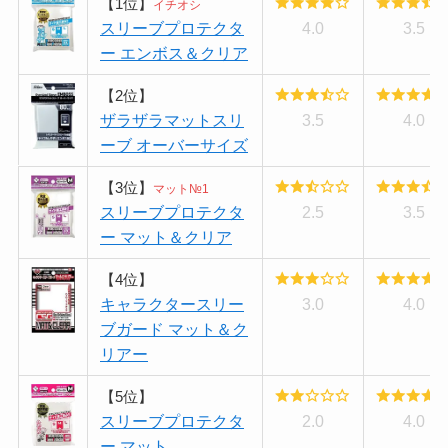
【1位】
イチオシ
スリーブプロテクタ
4.0
3.5
ー エンボス＆クリア
【2位】
ザラザラマットスリ
3.5
4.0
ーブ オーバーサイズ
【3位】
マット№1
スリーブプロテクタ
2.5
3.5
ー マット＆クリア
【4位】
キャラクタースリー
3.0
4.0
ブガード マット＆ク
リアー
【5位】
スリーブプロテクタ
2.0
4.0
ー マット