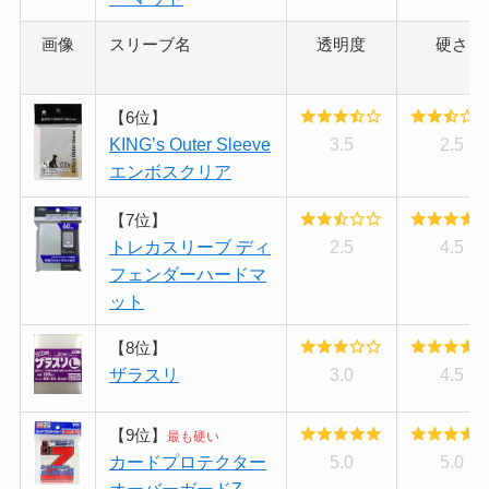
画像
スリーブ名
透明度
硬さ
【6位】
KING’s Outer Sleeve
3.5
2.5
エンボスクリア
【7位】
トレカスリーブ ディ
2.5
4.5
フェンダーハードマ
ット
【8位】
ザラスリ
3.0
4.5
【9位】
最も硬い
カードプロテクター
5.0
5.0
オーバーガードZ