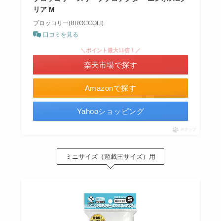
リア M
ブロッコリー(BROCCOLI)
口コミを見る
＼ポイント最大11倍！／
楽天市場で探す
Amazonで探す
Yahooショッピング
ポチップ
ミニサイズ（遊戯王サイズ）用