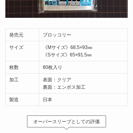
発売元
ブロッコリー
サイズ
《Mサイズ》68.5×93㎜
《Sサイズ》65×91.5㎜
枚数
80枚入り
加工
表面：クリア
裏面：エンボス加工
製造
日本
オーバースリーブとしての評価