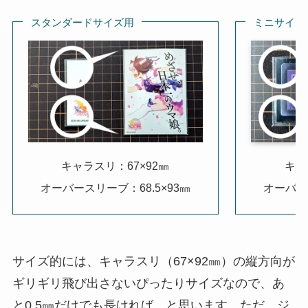
スタンダードサイズ用
ミニサイズ
キャラスリ：67×92㎜
キャ
オーバースリーブ：68.5×93㎜
オーバース
サイズ的には、キャラスリ（67×92㎜）の縦方向が
ギリギリ飛び出さないぴったりサイズなので、あ
と0.5㎜だけでも長ければ…と思います。ただ、ジ