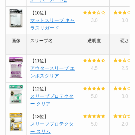
【10位】
マットスリーブ キャ
3.0
3.0
ラスリガード
画像
スリーブ名
透明度
硬さ
【11位】
アウタースリーブ エ
4.5
2.5
ンボスクリア
【12位】
スリーブプロテクタ
5.0
3.0
ー クリア
【13位】
スリーブプロテクタ
5.0
2.0
ー スリム