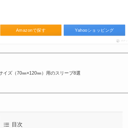
Amazonで探す
Yahooショッピング
ポチッ
イズ（70㎜×120㎜）用のスリーブ8選
目次