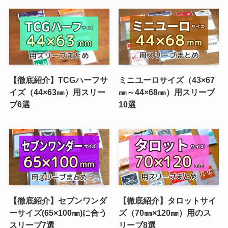
【徹底紹介】TCGハーフサ
ミニユーロサイズ（43×67
イズ（44×63㎜）用スリー
㎜～44×68㎜）用スリーブ
ブ6選
10選
【徹底紹介】セブンワンダ
【徹底紹介】タロットサイ
ーサイズ(65×100㎜)に合う
ズ（70㎜×120㎜）用のス
スリーブ7選
リーブ8選