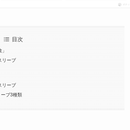
ポチッ
目次
数」
スリーブ
スリーブ
ーブ3種類