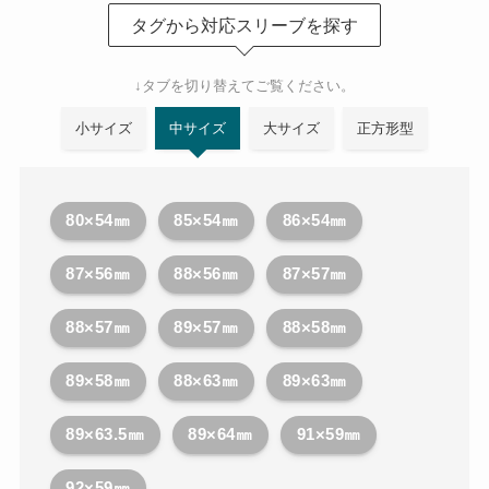
タグから対応スリーブを探す
↓タブを切り替えてご覧ください。
小サイズ
中サイズ
大サイズ
正方形型
80×54㎜
85×54㎜
86×54㎜
87×56㎜
88×56㎜
87×57㎜
88×57㎜
89×57㎜
88×58㎜
89×58㎜
88×63㎜
89×63㎜
89×63.5㎜
89×64㎜
91×59㎜
92×59㎜