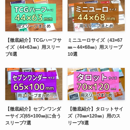
【徹底紹介】TCGハーフサ
ミニユーロサイズ（43×67
イズ（44×63㎜）用スリー
㎜～44×68㎜）用スリーブ
ブ6選
10選
【徹底紹介】セブンワンダ
【徹底紹介】タロットサイ
ーサイズ(65×100㎜)に合う
ズ（70㎜×120㎜）用のス
スリーブ7選
リーブ8選