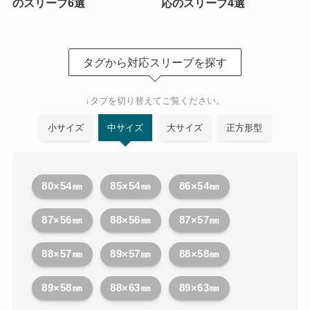
のスリーブ6選
応のスリーブ4選
タグから対応スリーブを探す
↓タブを切り替えてご覧ください。
小サイズ
中サイズ
大サイズ
正方形型
80×54㎜
85×54㎜
86×54㎜
87×56㎜
88×56㎜
87×57㎜
88×57㎜
89×57㎜
88×58㎜
89×58㎜
88×63㎜
89×63㎜