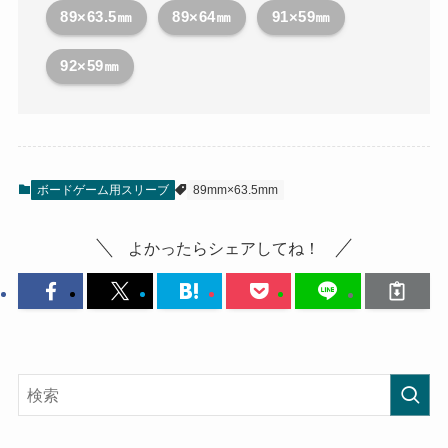
89×63.5㎜
89×64㎜
91×59㎜
92×59㎜
ボードゲーム用スリーブ
89mm×63.5mm
よかったらシェアしてね！