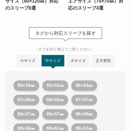
サイズ（80×120㎜）対応
エアサイズ（70×70㎜）対
のスリーブ6選
応のスリーブ4選
タグから対応スリーブを探す
↓タブを切り替えてご覧ください。
小サイズ
中サイズ
大サイズ
正方形型
80×54㎜
85×54㎜
86×54㎜
87×56㎜
88×56㎜
87×57㎜
88×57㎜
89×57㎜
88×58㎜
89×58㎜
88×63㎜
89×63㎜