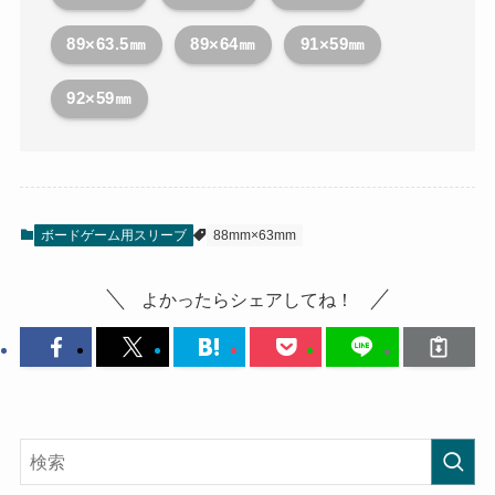
89×63.5㎜
89×64㎜
91×59㎜
92×59㎜
ボードゲーム用スリーブ
88mm×63mm
よかったらシェアしてね！