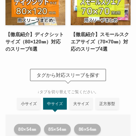
【徹底紹介】ディクシット
【徹底紹介】スモールスク
サイズ（80×120㎜）対応
エアサイズ（70×70㎜）対
のスリーブ6選
応のスリーブ4選
タグから対応スリーブを探す
↓タブを切り替えてご覧ください。
小サイズ
中サイズ
大サイズ
正方形型
80×54㎜
85×54㎜
86×54㎜