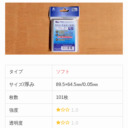
タイプ
ソフト
/厚み
㎜/0.05㎜
サイズ
89.5×64.5
枚数
101枚
1.0
強度
1.0
透明度