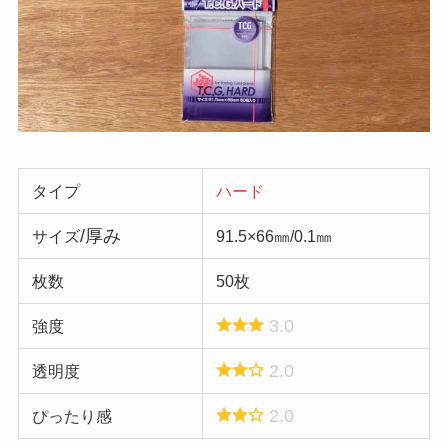
タイプ
ハード
/厚み
サイズ
91.5×66㎜/0.1㎜
枚数
50枚
3.0
強度
2.0
透明度
2.0
ぴったり感