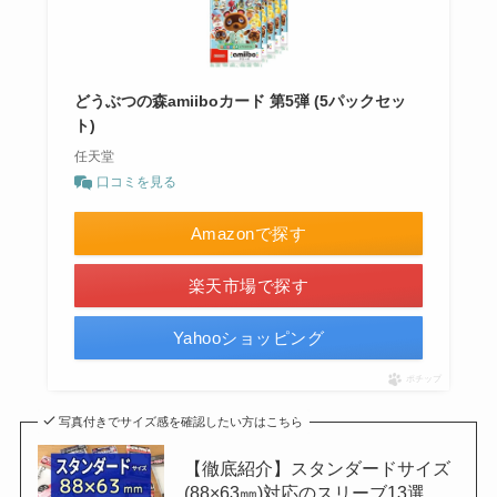
どうぶつの森amiiboカード 第5弾 (5パックセッ
ト)
任天堂
口コミを見る
Amazonで探す
楽天市場で探す
Yahooショッピング
ポチップ
写真付きでサイズ感を確認したい方はこちら
【徹底紹介】スタンダードサイズ
(88×63㎜)対応のスリーブ13選