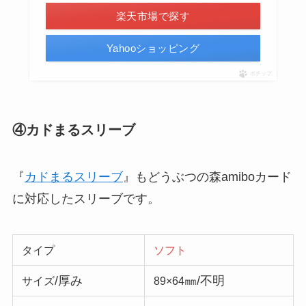
楽天市場で探す
Yahooショッピング
ポチップ
④カドまるスリーブ
『
カドまるスリーブ
』もどうぶつの森amiboカード
に対応したスリーブです。
タイプ
ソフト
/厚み
㎜/不明
サイズ
89×64