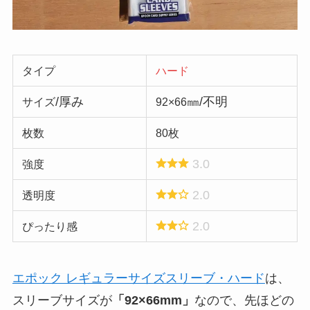
タイプ
ハード
/厚み
㎜/不明
サイズ
92×66
枚数
80枚
3.0
強度
2.0
透明度
2.0
ぴったり感
エポック レギュラーサイズスリーブ・ハード
は、
スリーブサイズが
「92×66mm」
なので、先ほどの