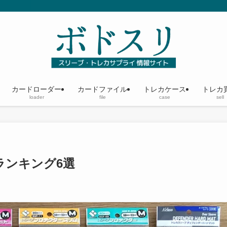
カードローダー
カードファイル
トレカケース
トレカ
loader
file
case
sell
ランキング6選