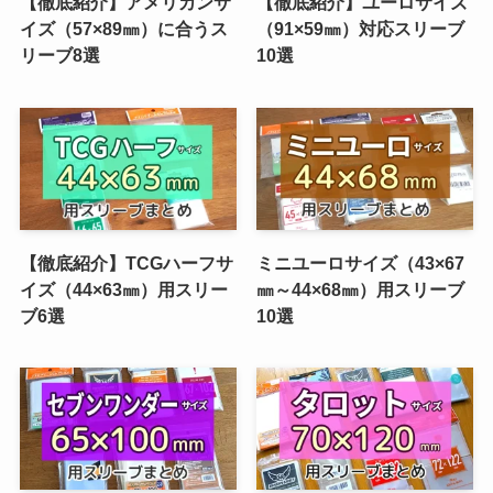
【徹底紹介】アメリカンサ
【徹底紹介】ユーロサイズ
イズ（57×89㎜）に合うス
（91×59㎜）対応スリーブ
リーブ8選
10選
【徹底紹介】TCGハーフサ
ミニユーロサイズ（43×67
イズ（44×63㎜）用スリー
㎜～44×68㎜）用スリーブ
ブ6選
10選