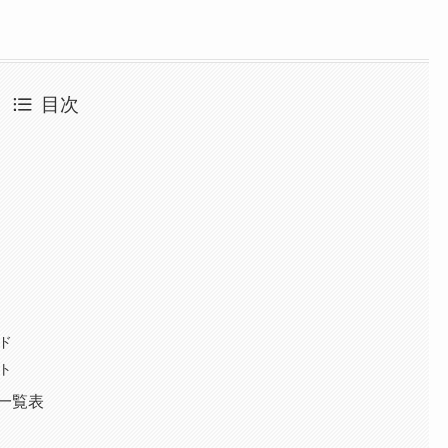
目次
ド
ト
一覧表