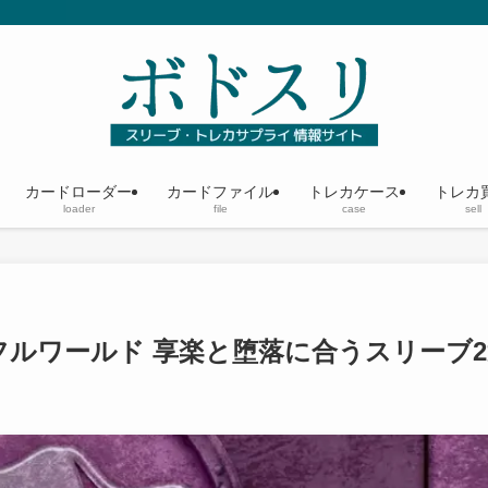
カードローダー
カードファイル
トレカケース
トレカ
loader
file
case
sell
ルワールド 享楽と堕落に合うスリーブ2