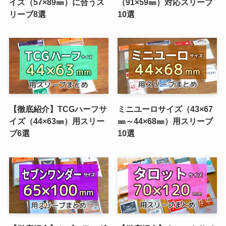
イズ（57×89㎜）に合うス
（91×59㎜）対応スリーブ
リーブ8選
10選
【徹底紹介】TCGハーフサ
ミニユーロサイズ（43×67
イズ（44×63㎜）用スリー
㎜～44×68㎜）用スリーブ
ブ6選
10選