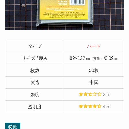
タイプ
ハード
サイズ / 厚み
82×122㎜
/0.09㎜
（実測）
枚数
50枚
製造
中国
強度
2.5
透明度
4.5
特徴