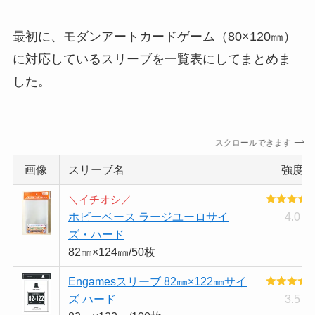
最初に、モダンアートカードゲーム（80×120㎜）
に対応しているスリーブを一覧表にしてまとめま
した。
スクロールできます
画像
スリーブ名
強度
＼イチオシ／
ホビーベース ラージユーロサイ
4.0
ズ・ハード
82㎜×124㎜/50枚
Engamesスリーブ 82㎜×122㎜サイ
ズ ハード
3.5