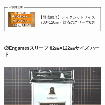
関連記事
【徹底紹介】ディクシットサイズ
（80×120㎜）対応のスリーブ6選
②Engamesスリーブ 82㎜×122㎜サイズ ハー
ド