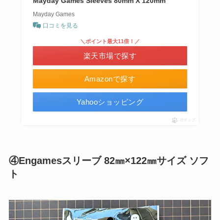
Mayday Games Sleeves 80mm X 120mm
Mayday Games
口コミを見る
＼ポイント最大11倍！／
楽天市場で探す
Amazonで探す
Yahooショッピング
ポチップ
④Engamesスリーブ 82㎜×122㎜サイズ ソフ
ト