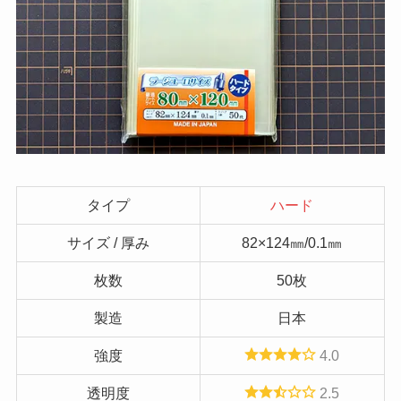
タイプ
ハード
サイズ / 厚み
82×124㎜/0.1㎜
枚数
50枚
製造
日本
強度
4.0
透明度
2.5