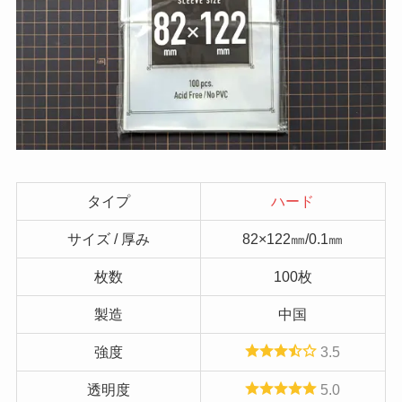
タイプ
ハード
サイズ / 厚み
82×122㎜/0.1㎜
枚数
100枚
製造
中国
強度
3.5
透明度
5.0