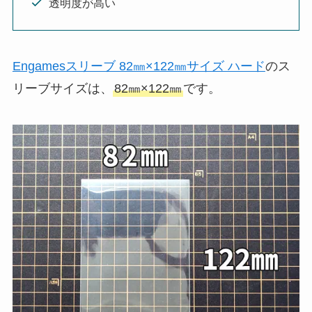
透明度が高い
Engamesスリーブ 82㎜×122㎜サイズ ハード
のス
リーブサイズは、
82㎜×122㎜
です。