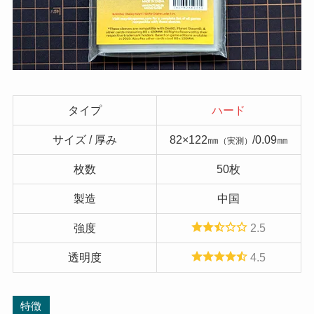
タイプ
ハード
サイズ / 厚み
82×122㎜
/0.09㎜
（実測）
枚数
50枚
製造
中国
強度
2.5
透明度
4.5
特徴