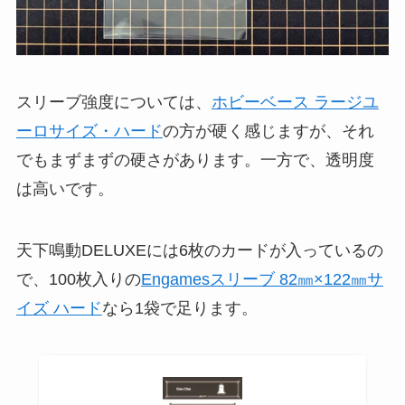
スリーブ強度については、
ホビーベース ラージユ
ーロサイズ・ハード
の方が硬く感じますが、それ
でもまずまずの硬さがあります。一方で、透明度
は高いです。
天下鳴動DELUXEには6枚のカードが入っているの
で、100枚入りの
Engamesスリーブ 82㎜×122㎜サ
イズ ハード
なら1袋で足ります。