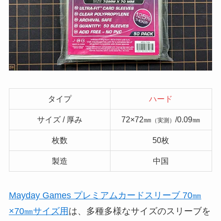
タイプ
ハード
サイズ / 厚み
72×72㎜
/0.09㎜
（実測）
枚数
50枚
製造
中国
Mayday Games プレミアムカードスリーブ 70㎜
×70㎜サイズ用
は、多種多様なサイズのスリーブを