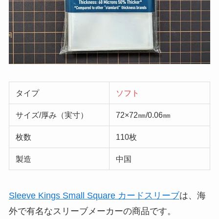
タイプ
ソフト
サイズ/厚み（実寸）
72×72㎜/0.06㎜
枚数
110枚
製造
中国
Sleeve Kings Small Square カードスリーブ
は、海
外で有名なスリーブメーカーの商品です。