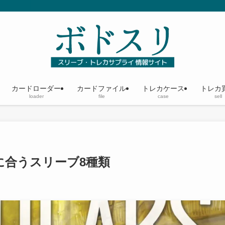
カードローダー
カードファイル
トレカケース
トレカ
loader
file
case
sell
に合うスリーブ8種類