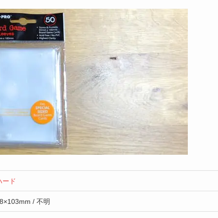
ハード
8×103mm / 不明