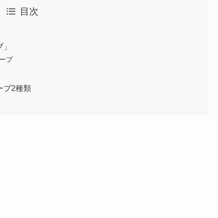
目次
ブ」
リーブ
ーブ2種類