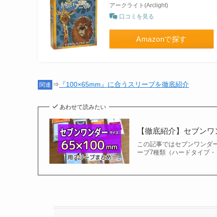
アークライト(Arclight)
口コミを見る
Amazonで探す
⇒
『100×65mm』に合うスリーブを徹底紹介
関連
あわせて読みたい
【徹底紹介】セブンワン
この記事ではセブンワンダー（
ーブ7種類（ハードタイプ・