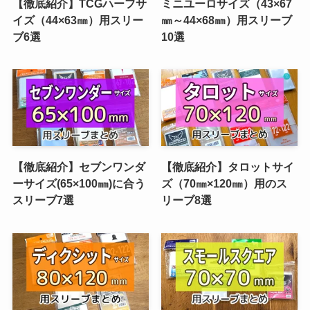
【徹底紹介】TCGハーフサ
ミニユーロサイズ（43×67
イズ（44×63㎜）用スリー
㎜～44×68㎜）用スリーブ
ブ6選
10選
【徹底紹介】セブンワンダ
【徹底紹介】タロットサイ
ーサイズ(65×100㎜)に合う
ズ（70㎜×120㎜）用のス
スリーブ7選
リーブ8選