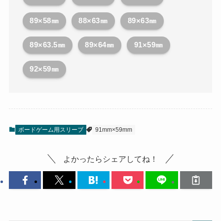
89×58㎜
88×63㎜
89×63㎜
89×63.5㎜
89×64㎜
91×59㎜
92×59㎜
ボードゲーム用スリーブ
91mm×59mm
よかったらシェアしてね！