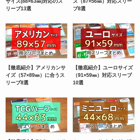
サイズ(88×63㎜)対応のス
ズ（87×56㎜）対応スリー
リーブ13選
ブ8選
【徹底紹介】アメリカンサ
【徹底紹介】ユーロサイズ
イズ（57×89㎜）に合うス
（91×59㎜）対応スリーブ
リーブ8選
10選