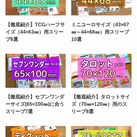
【徹底紹介】TCGハーフサ
ミニユーロサイズ（43×67
イズ（44×63㎜）用スリー
㎜～44×68㎜）用スリーブ
ブ6選
10選
【徹底紹介】セブンワンダ
【徹底紹介】タロットサイ
ーサイズ(65×100㎜)に合う
ズ（70㎜×120㎜）用のス
スリーブ7選
リーブ8選