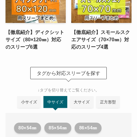
【徹底紹介】ディクシット
【徹底紹介】スモールスク
サイズ（80×120㎜）対応
エアサイズ（70×70㎜）対
のスリーブ6選
応のスリーブ4選
タグから対応スリーブを探す
↓タブを切り替えてご覧ください。
小サイズ
中サイズ
大サイズ
正方形型
80×54㎜
85×54㎜
86×54㎜