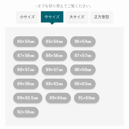
↓タブを切り替えてご覧ください。
小サイズ
中サイズ
大サイズ
正方形型
80×54㎜
85×54㎜
86×54㎜
87×56㎜
88×56㎜
87×57㎜
88×57㎜
89×57㎜
88×58㎜
89×58㎜
88×63㎜
89×63㎜
89×63.5㎜
89×64㎜
91×59㎜
92×59㎜