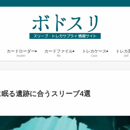
カードローダー
カードファイル
トレカケース
トレカ
loader
file
case
sell
眠る遺跡に合うスリーブ4選