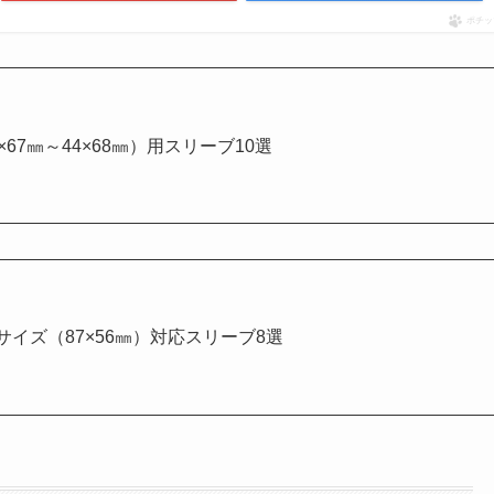
ポチッ
67㎜～44×68㎜）用スリーブ10選
イズ（87×56㎜）対応スリーブ8選