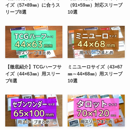
イズ（57×89㎜）に合うス
（91×59㎜）対応スリーブ
リーブ8選
10選
【徹底紹介】TCGハーフサ
ミニユーロサイズ（43×67
イズ（44×63㎜）用スリー
㎜～44×68㎜）用スリーブ
ブ6選
10選