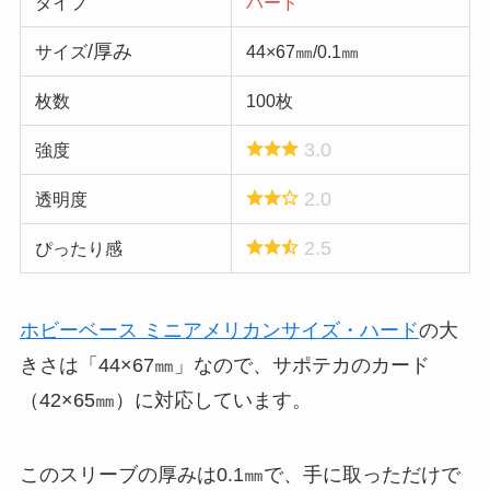
タイプ
ハード
/厚み
サイズ
44×67㎜/0.1㎜
枚数
100枚
3.0
強度
2.0
透明度
2.5
ぴったり感
ホビーベース ミニアメリカンサイズ・ハード
の大
きさは「44×67㎜」なので、サポテカのカード
（42×65㎜）に対応しています。
このスリーブの厚みは0.1㎜で、手に取っただけで