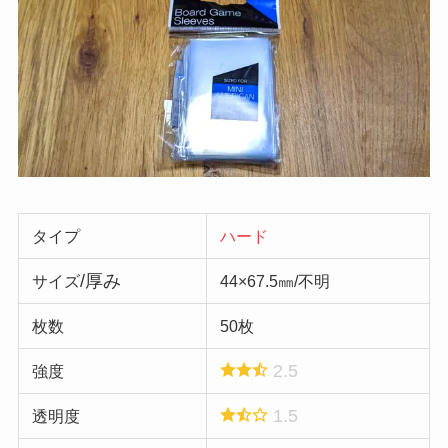
タイプ
ハード
/厚み
サイズ
44×67.5㎜/不明
枚数
50枚
2.5
強度
1.5
透明度