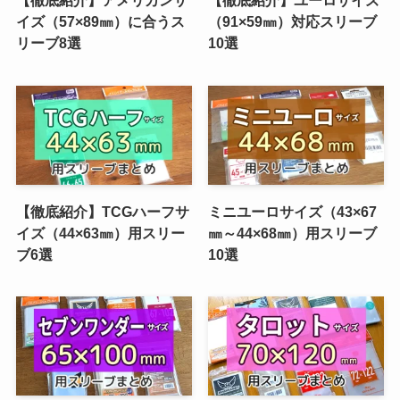
イズ（57×89㎜）に合うス
（91×59㎜）対応スリーブ
リーブ8選
10選
【徹底紹介】TCGハーフサ
ミニユーロサイズ（43×67
イズ（44×63㎜）用スリー
㎜～44×68㎜）用スリーブ
ブ6選
10選