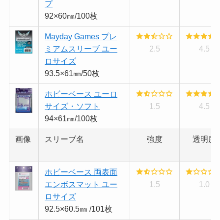
プ
92×60㎜/100枚
Mayday Games プレ
ミアムスリーブ ユー
2.5
4.5
ロサイズ
93.5×61㎜/50枚
ホビーベース ユーロ
サイズ・ソフト
1.5
4.5
94×61㎜/100枚
画像
スリーブ名
強度
透明度
ホビーベース 両表面
エンボスマット ユー
1.5
1.0
ロサイズ
92.5×60.5㎜ /101枚