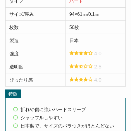
タイプ
ハード
サイズ/厚み
94×61㎜/0.1㎜
枚数
50枚
製造
日本
4.0
強度
2.5
透明度
4.0
ぴったり感
特徴
折れや傷に強いハードスリーブ
シャッフルしやすい
日本製で、サイズのバラつきがほとんどない