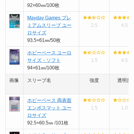
92×60㎜/100枚
Mayday Games プレ
ミアムスリーブ ユー
2.5
4.5
ロサイズ
93.5×61㎜/50枚
ホビーベース ユーロ
サイズ・ソフト
1.5
4.5
94×61㎜/100枚
画像
スリーブ名
強度
透明度
ホビーベース 両表面
エンボスマット ユー
1.5
1.0
ロサイズ
92.5×60.5㎜ /101枚