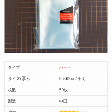
タイプ
ハード
/厚み
サイズ
95×62㎜ / 不明
枚数
50枚
製造
中国