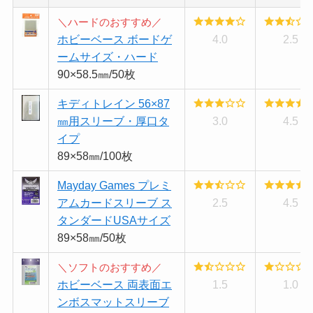
＼ハードのおすすめ／
ホビーベース ボードゲ
4.0
2.5
ームサイズ・ハード
90×58.5㎜/50枚
キディトレイン 56×87
㎜用スリーブ・厚口タ
3.0
4.5
イプ
89×58㎜/100枚
Mayday Games プレミ
アムカードスリーブ ス
2.5
4.5
タンダードUSAサイズ
89×58㎜/50枚
＼ソフトのおすすめ／
ホビーベース 両表面エ
1.5
1.0
ンボスマットスリーブ