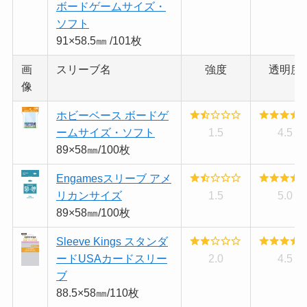
ボードゲームサイズ・
ソフト
91×58.5㎜ /101枚
画
スリーブ名
強度
透明度
像
ホビーベース ボードゲ
ームサイズ・ソフト
1.5
4.5
89×58㎜/100枚
Engamesスリーブ アメ
リカンサイズ
1.5
5.0
89×58㎜/100枚
Sleeve Kings スタンダ
ードUSAカードスリー
2.0
4.5
ブ
88.5×58㎜/110枚