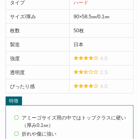
タイプ
ハード
サイズ/厚み
90×58.5㎜/0.1㎜
枚数
50枚
製造
日本
4.0
強度
2.5
透明度
4.0
ぴったり感
特徴
アミーゴサイズ用の中ではトップクラスに硬い
（厚み0.1㎜）
折れや傷に強い