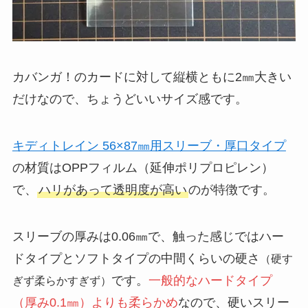
カバンガ！のカードに対して縦横ともに2㎜大きい
だけなので、ちょうどいいサイズ感です。
キディトレイン 56×87㎜用スリーブ・厚口タイプ
の材質はOPPフィルム（延伸ポリプロピレン）
で、
ハリがあって透明度が高い
のが特徴です。
スリーブの厚みは0.06㎜で、触った感じではハー
ドタイプとソフトタイプの中間くらいの硬さ
（硬す
です。
一般的なハードタイプ
ぎず柔らかすぎず）
（厚み0.1㎜）よりも柔らかめ
なので、硬いスリー