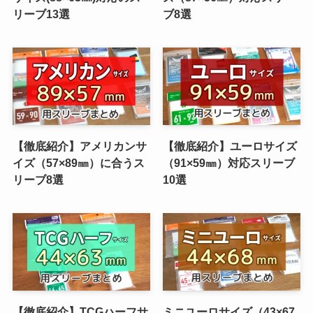
リーブ13選
ブ8選
【徹底紹介】アメリカンサ
【徹底紹介】ユーロサイズ
イズ（57×89㎜）に合うス
（91×59㎜）対応スリーブ
リーブ8選
10選
【徹底紹介】TCGハーフサ
ミニユーロサイズ（43×67