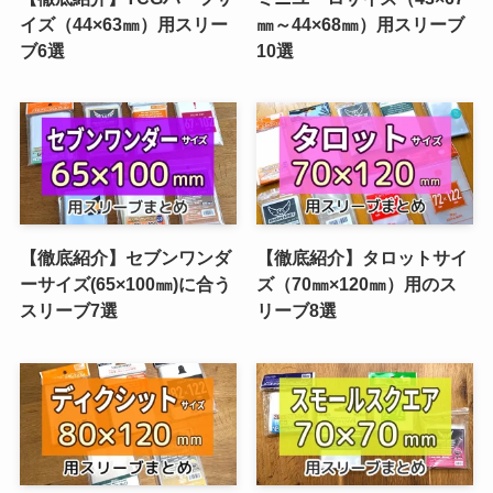
イズ（44×63㎜）用スリー
㎜～44×68㎜）用スリーブ
ブ6選
10選
【徹底紹介】セブンワンダ
【徹底紹介】タロットサイ
ーサイズ(65×100㎜)に合う
ズ（70㎜×120㎜）用のス
スリーブ7選
リーブ8選