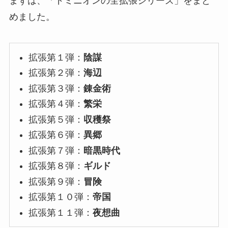
まずは、「ドミニオンの全拡張シリーズ」をまと
めました。
拡張第１弾：
陰謀
拡張第２弾：
海辺
拡張第３弾：
錬金術
拡張第４弾：
繁栄
拡張第５弾：
収穫祭
拡張第６弾：
異郷
拡張第７弾：
暗黒時代
拡張第８弾：
ギルド
拡張第９弾：
冒険
拡張第１０弾：
帝国
拡張第１１弾：
夜想曲