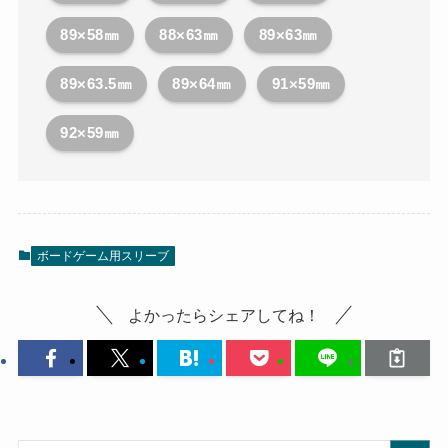
89×58㎜
88×63㎜
89×63㎜
89×63.5㎜
89×64㎜
91×59㎜
92×59㎜
ボードゲーム用スリーブ
よかったらシェアしてね！