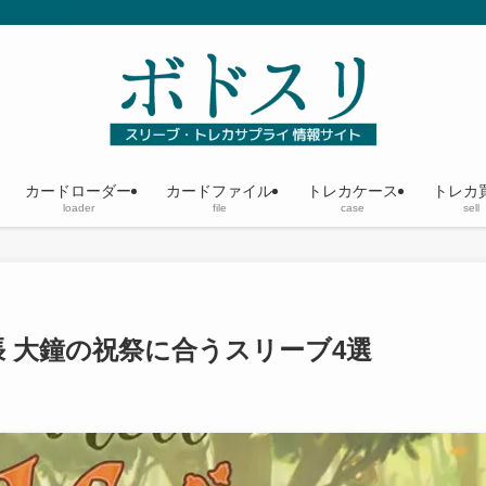
カードローダー
カードファイル
トレカケース
トレカ
loader
file
case
sell
 大鐘の祝祭に合うスリーブ4選