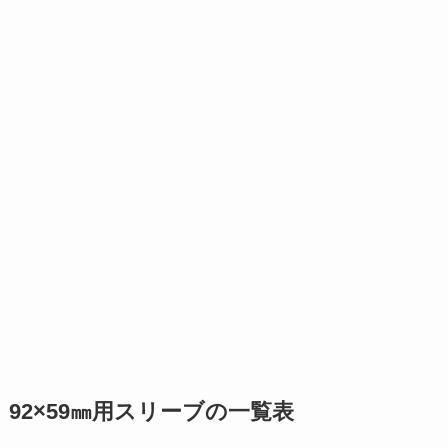
92×59㎜用スリーブの一覧表