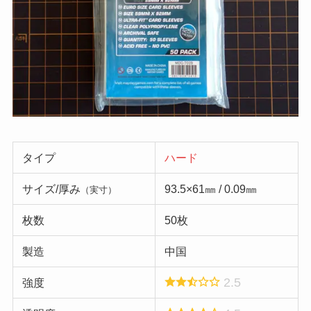
タイプ
ハード
サイズ/厚み
93.5×61㎜ / 0.09㎜
（実寸）
枚数
50枚
製造
中国
2.5
強度