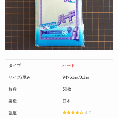
タイプ
ハード
サイズ/厚み
94×61㎜/0.1㎜
枚数
50枚
製造
日本
4.0
強度