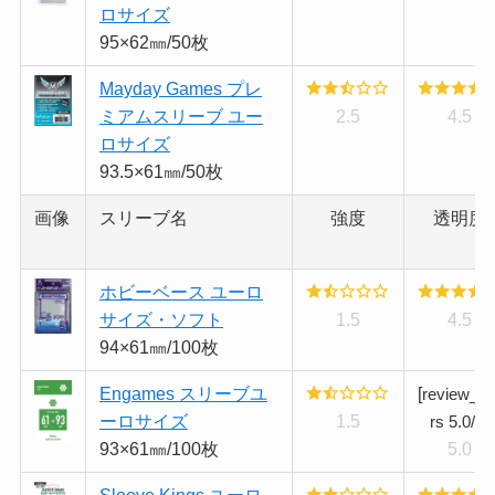
ロサイズ
95×62㎜/50枚
Mayday Games プレ
ミアムスリーブ ユー
2.5
4.5
ロサイズ
93.5×61㎜/50枚
画像
スリーブ名
強度
透明度
ホビーベース ユーロ
サイズ・ソフト
1.5
4.5
94×61㎜/100枚
Engames スリーブユ
[
review_st
ーロサイズ
1.5
rs 5.0/5]
93×61㎜/100枚
5.0
Sleeve Kings ユーロ