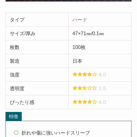
タイプ
ハード
サイズ/厚み
47×71㎜/0.1㎜
枚数
100枚
製造
日本
4.0
強度
2.5
透明度
4.0
ぴったり感
特徴
折れや傷に強いハードスリーブ