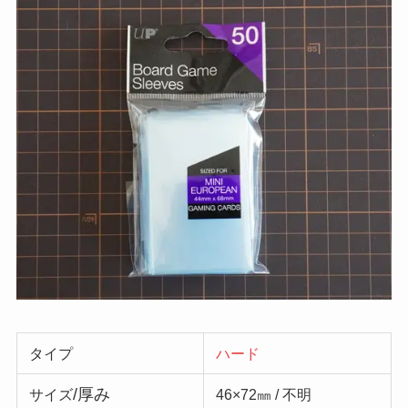
タイプ
ハード
/厚み
サイズ
46×72㎜ / 不明