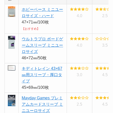
ホビーベース ミニユー
ロサイズ・ハード
4.0
2.5
47×71㎜/100枚
【おすすめ】
ウルトラプロ ボードゲ
ームスリーブ ミニユー
4.0
3.5
ロサイズ
46×72㎜/50枚
キディトレイン 43×67
㎜用スリーブ・厚口タ
3.0
4.5
イプ
45×69㎜/100枚
Mayday Games プレミ
アムカードスリーブ ミ
2.5
4.5
ニユーロサイズ