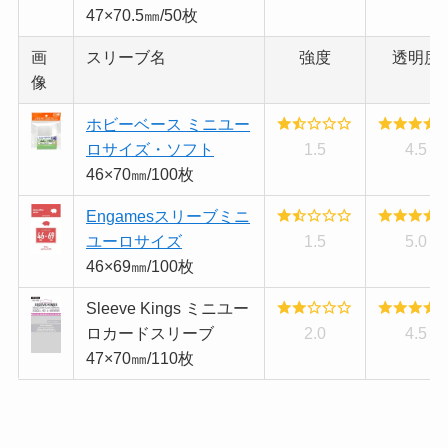
47×70.5㎜/50枚
画
スリーブ名
強度
透明度
像
ホビーベース ミニユー
ロサイズ・ソフト
1.5
4.5
46×70㎜/100枚
Engamesスリーブミニ
ユーロサイズ
1.5
5.0
46×69㎜/100枚
Sleeve Kings ミニユー
ロカードスリーブ
2.0
4.5
47×70㎜/110枚