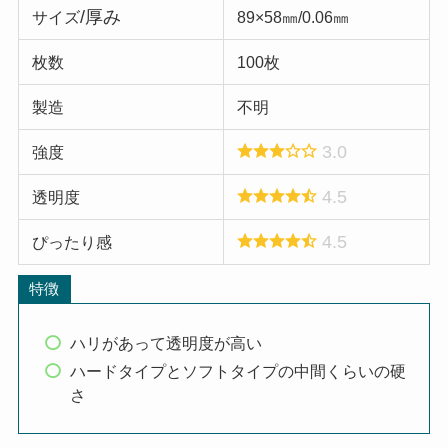
/厚み
サイズ
89×58㎜/0.06㎜
枚数
100枚
製造
不明
3.0
強度
4.5
透明度
4.5
ぴったり感
特徴
ハリがあって透明度が高い
ハードタイプとソフトタイプの中間くらいの硬
さ