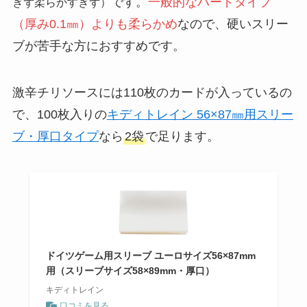
です。
一般的なハードタイプ
ぎず柔らかすぎず）
（厚み0.1㎜）よりも柔らかめ
なので、硬いスリー
ブが苦手な方におすすめです。
激辛チリソースには110枚のカードが入っているの
で、100枚入りの
キディトレイン 56×87㎜用スリー
ブ・厚口タイプ
なら
2袋
で足ります。
ドイツゲーム用スリーブ ユーロサイズ56×87mm
用（スリーブサイズ58×89mm・厚口）
キディトレイン
口コミを見る