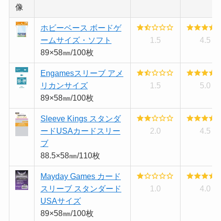
像
ホビーベース ボードゲ
ームサイズ・ソフト
1.5
4.5
89×58㎜/100枚
Engamesスリーブ アメ
リカンサイズ
1.5
5.0
89×58㎜/100枚
Sleeve Kings スタンダ
ードUSAカードスリー
2.0
4.5
ブ
88.5×58㎜/110枚
Mayday Games カード
スリーブ スタンダード
1.0
4.0
USAサイズ
89×58㎜/100枚