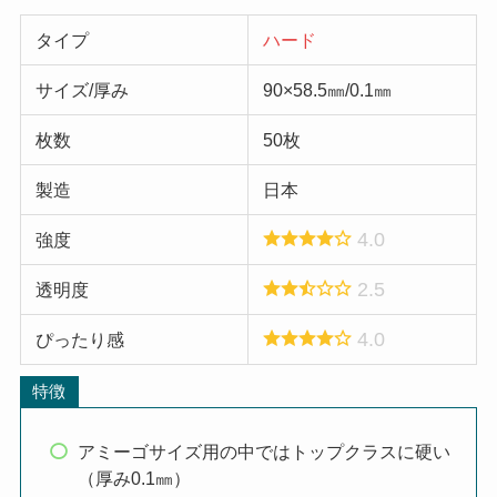
タイプ
ハード
サイズ/厚み
90×58.5㎜/0.1㎜
枚数
50枚
製造
日本
4.0
強度
2.5
透明度
4.0
ぴったり感
特徴
アミーゴサイズ用の中ではトップクラスに硬い
（厚み0.1㎜）