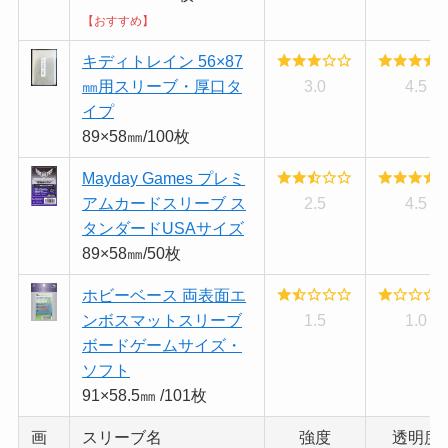
【おすすめ】
キディトレイン 56×87
㎜用スリーブ・厚口タ
3.0
4.5
イプ
89×58㎜/100枚
Mayday Games プレミ
アムカードスリーブ ス
2.5
4.5
タンダードUSAサイズ
89×58㎜/50枚
ホビーベース 両表面エ
ンボスマットスリーブ
1.5
1.0
ボードゲームサイズ・
ソフト
91×58.5㎜ /101枚
画
スリーブ名
強度
透明度