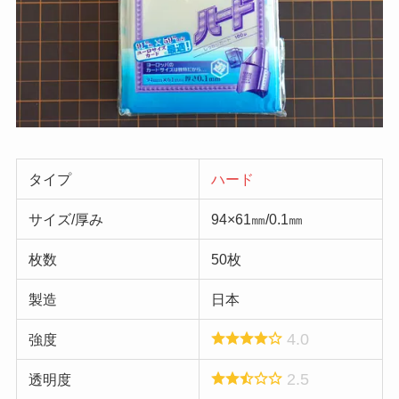
タイプ
ハード
サイズ/厚み
94×61㎜/0.1㎜
枚数
50枚
製造
日本
4.0
強度
2.5
透明度