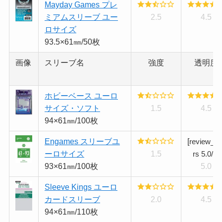
Mayday Games プレ
ミアムスリーブ ユー
2.5
4.5
ロサイズ
93.5×61㎜/50枚
画像
スリーブ名
強度
透明度
ホビーベース ユーロ
サイズ・ソフト
1.5
4.5
94×61㎜/100枚
Engames スリーブユ
[
review_st
ーロサイズ
1.5
rs 5.0/5]
93×61㎜/100枚
5.0
Sleeve Kings ユーロ
カードスリーブ
2.0
4.5
94×61㎜/110枚