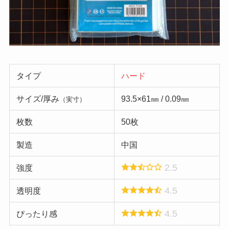
タイプ
ハード
サイズ/厚み
93.5×61㎜ / 0.09㎜
（実寸）
枚数
50枚
製造
中国
2.5
強度
4.5
透明度
4.5
ぴったり感