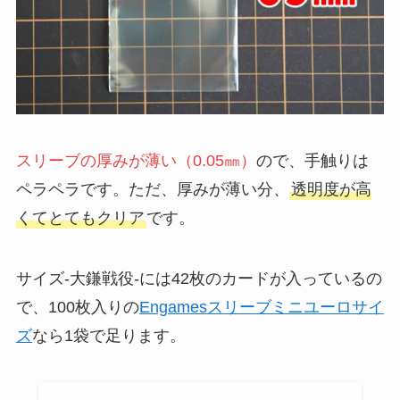
スリーブの厚みが薄い（0.05㎜）
ので、手触りは
ペラペラです。ただ、厚みが薄い分、
透明度が高
くてとてもクリア
です。
サイズ-大鎌戦役-には42枚のカードが入っているの
で、100枚入りの
Engamesスリーブミニユーロサイ
ズ
なら1袋で足ります。