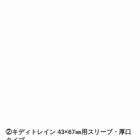
②キディトレイン 43×67㎜用スリーブ・厚口