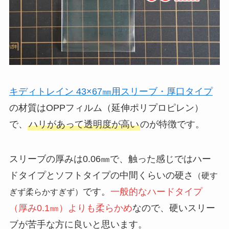
キディトレイン 43×67㎜用スリーブ・厚口タイプ
の材質はOPPフィルム（延伸ポリプロピレン）
で、
ハリがあって透明度が高い
のが特徴です。
スリーブの厚みは0.06㎜で、触った感じではハー
ドタイプとソフトタイプの中間くらいの硬さ
（硬す
です。
一般的なハードタイプ
ぎず柔らかすぎず）
（厚み0.1㎜）よりも柔らかめ
なので、硬いスリー
ブが苦手な方に良いと思います。