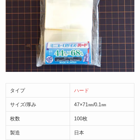
タイプ
ハード
サイズ/厚み
47×71㎜/0.1㎜
枚数
100枚
製造
日本