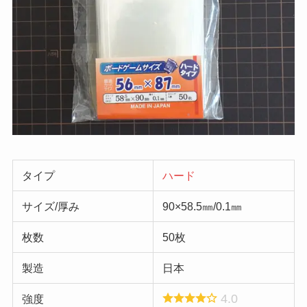
タイプ
ハード
サイズ/厚み
90×58.5㎜/0.1㎜
枚数
50枚
製造
日本
4.0
強度