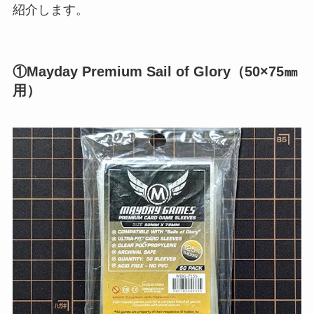
紹介します。
①Mayday Premium Sail of Glory（50×75㎜
用）