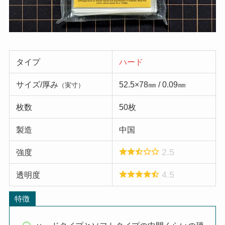
タイプ
ハード
サイズ/厚み
52.5×78㎜ / 0.09㎜
（実寸）
枚数
50枚
製造
中国
2.5
強度
4.5
透明度
特徴