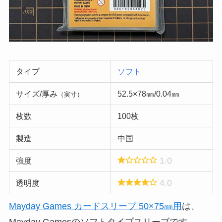
タイプ
ソフト
サイズ/厚み
52.5×78㎜/0.04㎜
（実寸）
枚数
100枚
製造
中国
1.0
強度
4.0
透明度
Mayday Games カードスリーブ 50×75㎜用
は、