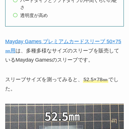
ハードタイプとソフトタイプの中間くらいの硬
さ
透明度が高め
Mayday Games プレミアムカードスリーブ 50×75
㎜用
は、多種多様なサイズのスリーブを販売して
いるMayday Gamesのスリーブです。
スリーブサイズを測ってみると、
52.5×78㎜
でし
た。