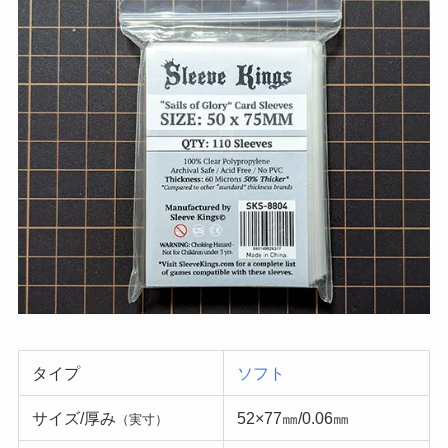
タイプ
ソフト
サイズ/厚み
52×77㎜/0.06㎜
（実寸）