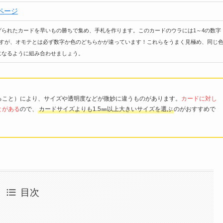
ページ
げられたカードを早いもの勝ちで集め、手札を作ります。このカードのウラには1～4の数字
ますが、オモテとは必ず数字か色のどちらかが違っています！これらをうまく見極め、同じ
になるように組み合わせましょう。
ること）により、サイズや透明度などが微妙に違うものがあります。
カードに対し
とがある
ので、
カードサイズよりも1.5㎜以上大きいサイズを選ぶ
のがおすすめで
目次