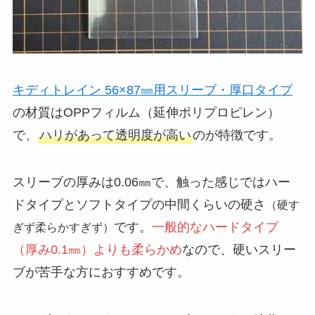
キディトレイン 56×87㎜用スリーブ・厚口タイプ
の材質はOPPフィルム（延伸ポリプロピレン）
で、
ハリがあって透明度が高い
のが特徴です。
スリーブの厚みは0.06㎜で、触った感じではハー
ドタイプとソフトタイプの中間くらいの硬さ
（硬す
です。
一般的なハードタイプ
ぎず柔らかすぎず）
（厚み0.1㎜）よりも柔らかめ
なので、硬いスリー
ブが苦手な方におすすめです。