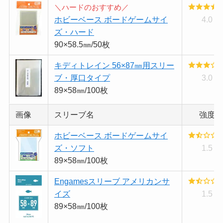
＼ハードのおすすめ／
ホビーベース ボードゲームサイ
4.0
ズ・ハード
90×58.5㎜/50枚
キディトレイン 56×87㎜用スリー
ブ・厚口タイプ
3.0
89×58㎜/100枚
画像
スリーブ名
強度
ホビーベース ボードゲームサイ
ズ・ソフト
1.5
89×58㎜/100枚
Engamesスリーブ アメリカンサ
イズ
1.5
89×58㎜/100枚