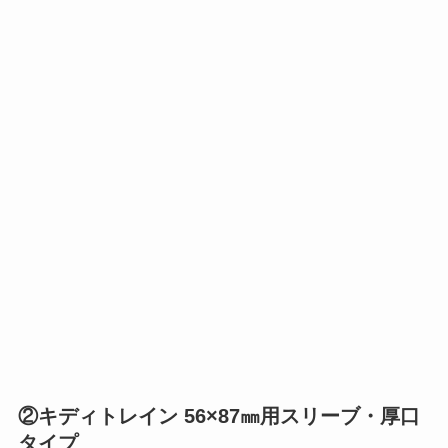
②キディトレイン 56×87㎜用スリーブ・厚口
タイプ