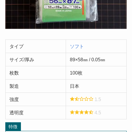
タイプ
ソフト
サイズ/厚み
89×58㎜ / 0.05㎜
枚数
100枚
製造
日本
強度
1.5
透明度
4.5
特徴