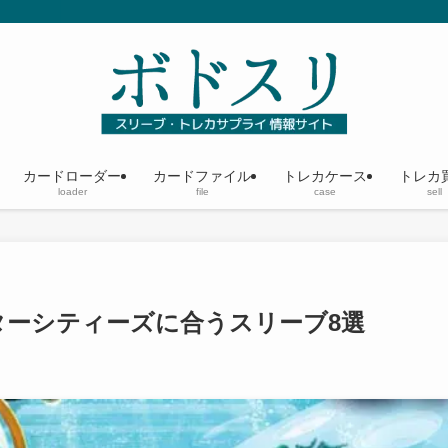
カードローダー
カードファイル
トレカケース
トレカ
loader
file
case
sell
ターシティーズに合うスリーブ8選