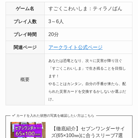
すごくこわいしま：ティラノばん
ゲーム名
3～6人
プレイ人数
20分
プレイ時間
アークライト公式ページ
関連ページ
あなたは恐竜となり、次々に災害が降り注ぐ
「すごくこわいしま」で生き残ることを目指し
ます！
概要
やることはカンタン。自分の手番が来たら、配
られた災害カードを交換するかしないか選ぶだ
け。
カードを入れた状態の写真を確認したい方はこちら
【徹底紹介】セブンワンダーサイ
ズ(65×100㎜)に合うスリーブ7選