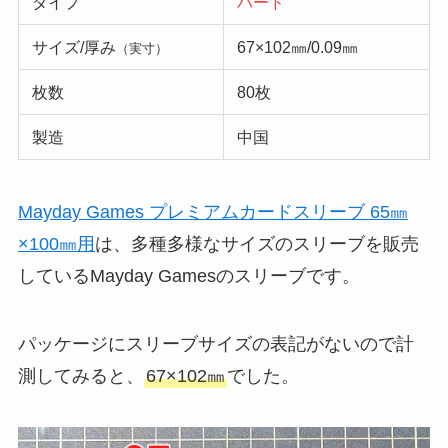
タイプ
ハード
サイズ/厚み
67×102㎜/0.09㎜
（実寸）
枚数
80枚
製造
中国
Mayday Games プレミアムカードスリーブ 65㎜
×100㎜用
は、多種多様なサイズのスリーブを販売
しているMayday Gamesのスリーブです。
パッケージにスリーブサイズの表記がないので計
測してみると、
67×102㎜
でした。