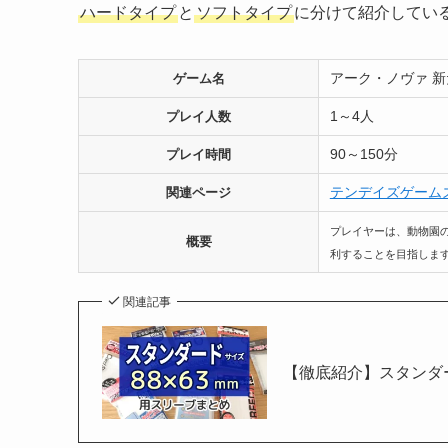
ハードタイプ
と
ソフトタイプ
に分けて紹介してい
アーク・ノヴァ 
ゲーム名
1～4人
プレイ人数
90～150分
プレイ時間
テンデイズゲーム
関連ページ
プレイヤーは、動物園
概要
利することを目指しま
関連記事
【徹底紹介】スタンダー