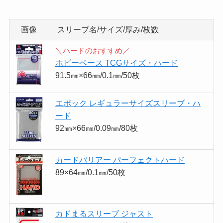
画像
スリーブ名/サイズ/厚み/枚数
＼ハードのおすすめ／
ホビーベース TCGサイズ・ハード
91.5㎜×66㎜/0.1㎜/50枚
エポック レギュラーサイズスリーブ・ハ
ード
92㎜×66㎜/0.09㎜/80枚
カードバリアー パーフェクトハード
89×64㎜/0.1㎜/50枚
カドまるスリーブ ジャスト