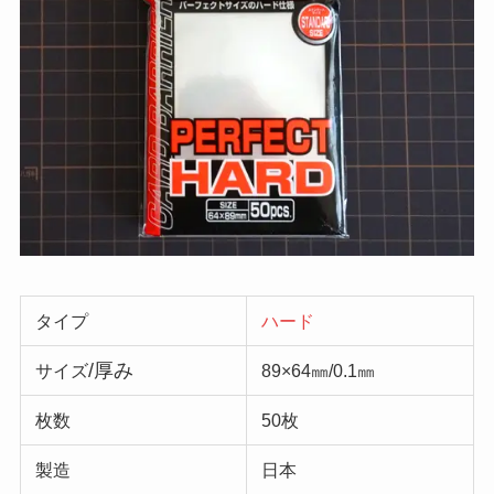
タイプ
ハード
/厚み
サイズ
89×64㎜/0.1㎜
枚数
50枚
製造
日本