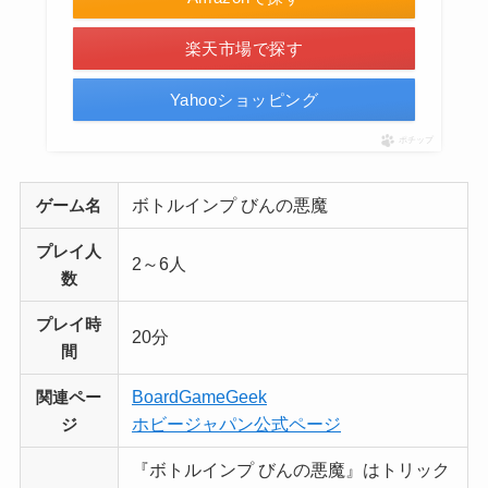
楽天市場で探す
Yahooショッピング
ポチップ
ボトルインプ びんの悪魔
ゲーム名
プレイ人
2～6人
数
プレイ時
20分
間
BoardGameGeek
関連ペー
ホビージャパン公式ページ
ジ
『ボトルインプ びんの悪魔』はトリック