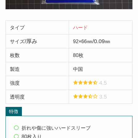
タイプ
ハード
/厚み
㎜/0.09㎜
サイズ
92×66
枚数
80枚
製造
中国
4.5
強度
3.5
透明度
特徴
折れや傷に強いハードスリーブ
80枚入り