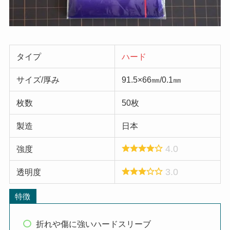
タイプ
ハード
サイズ/厚み
91.5×66㎜/0.1㎜
枚数
50枚
製造
日本
4.0
強度
3.0
透明度
特徴
折れや傷に強いハードスリーブ