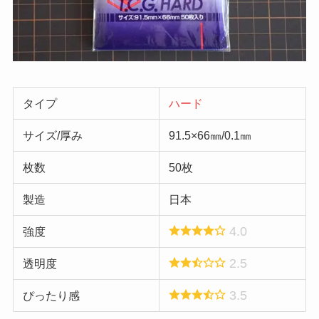
タイプ
ハード
サイズ/厚み
91.5×66㎜/0.1㎜
枚数
50枚
製造
日本
4.0
強度
2.5
透明度
3.5
ぴったり感