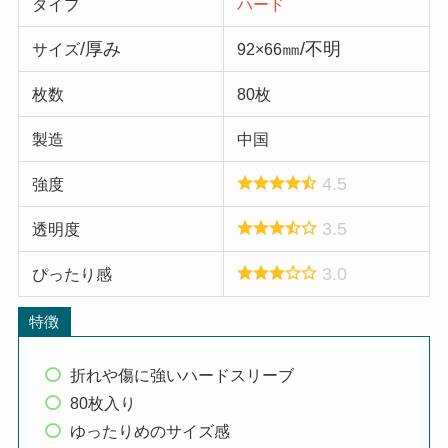
タイプ
ハード
/厚み
㎜/不明
サイズ
92×66
枚数
80枚
製造
中国
4.5
強度
3.5
透明度
3.0
ぴったり感
特徴
折れや傷に強いハードスリーブ
80枚入り
ゆったりめのサイズ感