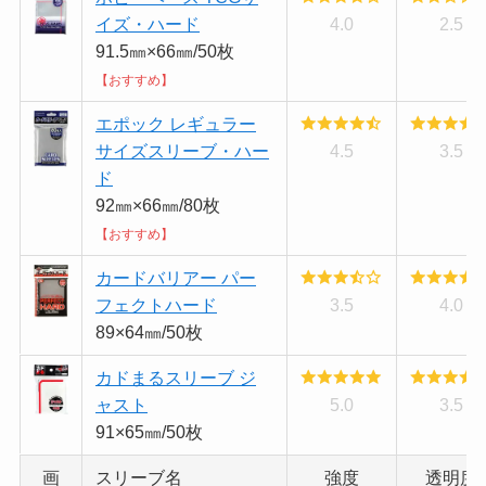
イズ・ハード
4.0
2.5
91.5㎜×66㎜/50枚
【おすすめ】
エポック レギュラー
サイズスリーブ・ハー
4.5
3.5
ド
92㎜×66㎜/80枚
【おすすめ】
カードバリアー パー
フェクトハード
3.5
4.0
89×64㎜/50枚
カドまるスリーブ ジ
ャスト
5.0
3.5
91×65㎜/50枚
画
スリーブ名
強度
透明度