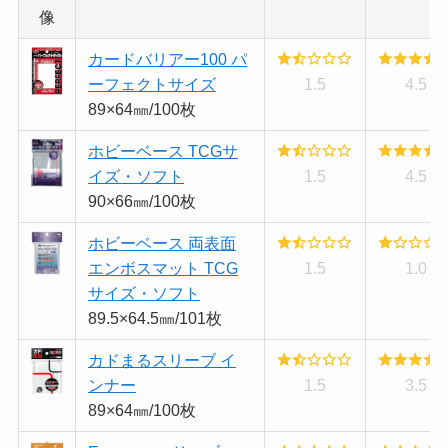
像
カードバリアー100 パ
ーフェクトサイズ
1.5
4.5
89×64㎜/100枚
ホビーベース TCGサ
イズ・ソフト
1.5
4.5
90×66㎜/100枚
ホビーベース 両表面
エンボスマット TCG
1.5
1.0
サイズ・ソフト
89.5×64.5㎜/101枚
カドまるスリーブ イ
ンナー
1.5
3.5
89×64㎜/100枚