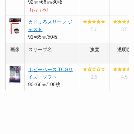
92㎜×66㎜/80枚
【おすすめ】
カドまるスリーブ ジ
ャスト
5.0
3.5
91×65㎜/50枚
画像
スリーブ名
強度
透明度
ホビーベース TCGサ
イズ・ソフト
1.5
4.5
90×66㎜/100枚