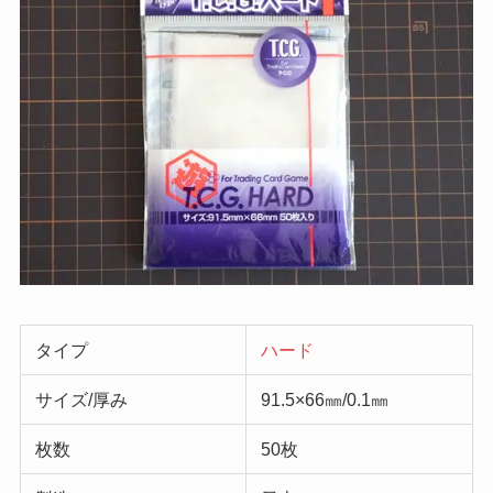
タイプ
ハード
サイズ/厚み
91.5×66㎜/0.1㎜
枚数
50枚