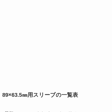
89×63.5㎜用スリーブの一覧表