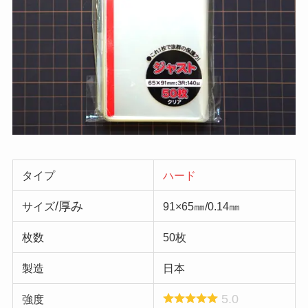
タイプ
ハード
/厚み
サイズ
91×65㎜/0.14㎜
枚数
50枚
製造
日本
5.0
強度