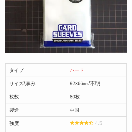
タイプ
ハード
/厚み
㎜/不明
サイズ
92×66
枚数
80枚
製造
中国
4.5
強度