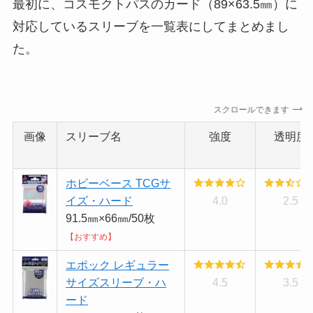
最初に、コスモクトパスのカード（89×63.5㎜）に
対応しているスリーブを一覧表にしてまとめまし
た。
スクロールできます
画像
スリーブ名
強度
透明度
ホビーベース TCGサ
イズ・ハード
4.0
2.5
91.5㎜×66㎜/50枚
【おすすめ】
エポック レギュラー
サイズスリーブ・ハ
4.5
3.5
ード