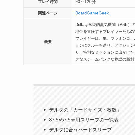
90～120分
プレイ時間
BoardGameGeek
関連ページ
Deltaは永続的蒸気機関（PS
地帯を冒険するプレイヤーたちの
プレイヤーは、亀、フラミンゴ、
概要
ョンにクルーを送り、アクション
り、特別なミッションに出かけた
グなスチームパンクな物語の勝利
デルタの「カードサイズ・枚数」
87.5×57.5㎜用スリーブの一覧表
デルタに合うハードスリーブ