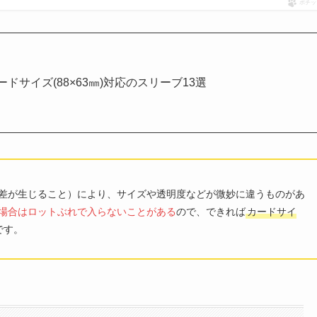
ポチッ
ドサイズ(88×63㎜)対応のスリーブ13選
差が生じること）により、サイズや透明度などが微妙に違うものがあ
場合はロットぶれで入らないことがある
ので、できれば
カードサイ
です。