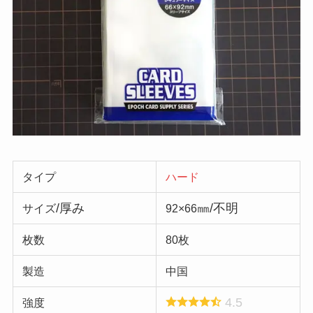
タイプ
ハード
/厚み
㎜/不明
サイズ
92×66
枚数
80枚
製造
中国
4.5
強度