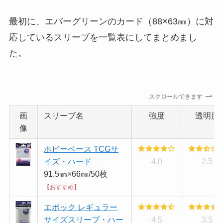
最初に、エバーグリーンのカード（88×63㎜）に対
応しているスリーブを一覧表にしてまとめまし
た。
スクロールできます
画
スリーブ名
強度
透明度
像
ホビーベース TCGサ
イズ・ハード
4.0
2.5
91.5㎜×66㎜/50枚
【おすすめ】
エポック レギュラー
サイズスリーブ・ハー
4.5
3.5