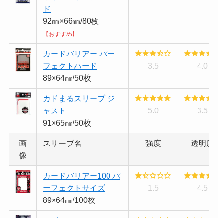
ド
92㎜×66㎜/80枚
【おすすめ】
カードバリアー パー
フェクトハード
3.5
4.0
89×64㎜/50枚
カドまるスリーブ ジ
ャスト
5.0
3.5
91×65㎜/50枚
画
スリーブ名
強度
透明度
像
カードバリアー100 パ
ーフェクトサイズ
1.5
4.5
89×64㎜/100枚